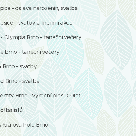
pice - oslava narozenin, svatba
šice - svatby a firemní akce
- Olympia Brno - taneční večery
e Brno - taneční večery
 Brno - svatby
d Brno - svatba
rzity Brno - výroční ples 100let
otbalistů
s Králova Pole Brno