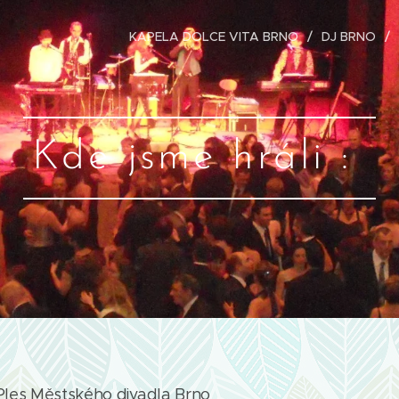
KAPELA DOLCE VITA BRNO
DJ BRNO
Kde jsme hráli :
Ples Městského divadla Brno