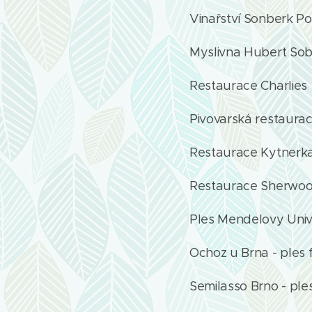
Vinařství Sonberk Po
Myslivna Hubert Sobě
Restaurace Charlies 
Pivovarská restaurac
Restaurace Kytnerka
Restaurace Sherwoo
Ples Mendelovy Unive
Ochoz u Brna - ples f
Semilasso Brno - ple