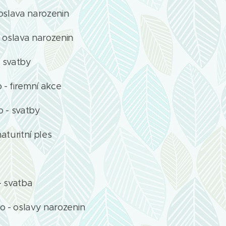
oslava narozenin
 oslava narozenin
- svatby
 - firemní akce
o - svatby
aturitní ples
- svatba
o - oslavy narozenin