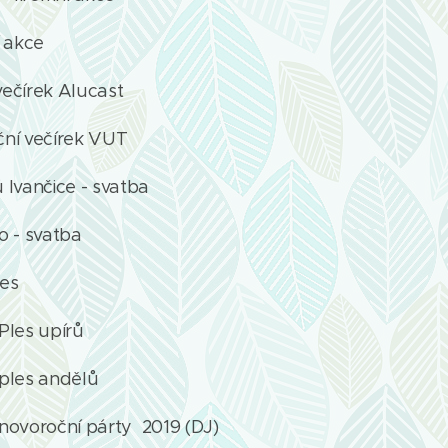
 akce
večírek Alucast
ní večírek VUT
Ivančice - svatba
o - svatba
les
 Ples upírů
 ples andělů
- novoroční párty 2019 (DJ)