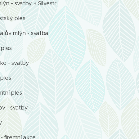
ýn - svatby + Silvestr
stský ples
alův mlýn - svatba
 ples
ko - svatby
 ples
itní ples
kov - svatby
y
- firemní akce