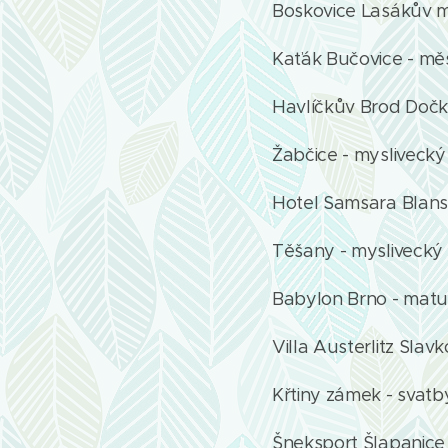
Boskovice Lasákův ml
Kaťák Bučovice - mě
Havlíčkův Brod Dočk
Žabčice - myslivecký
Hotel Samsara Blans
Těšany - myslivecký
Babylon Brno - matur
Villa Austerlitz Slav
Křtiny zámek - svatb
Šneksport Šlapanice 